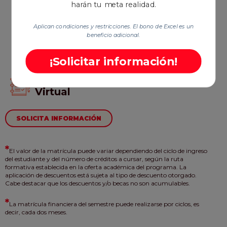
harán tu meta realidad.
$7.210.600*
Semestre
Aplican condiciones y restricciones. El bono de Excel es un
beneficio adicional.
*Pregunta por el descuento de pronto
pago vigente adicional que aplica a
tu primer ciclo
¡Solicitar información!
Modalidad:
Virtual
SOLICITA INFORMACIÓN
*
El valor de la matrícula puede variar dependiendo del ciclo de ingreso
del estudiante y del número de créditos a cursar, según la ruta
formativa establecida en la oferta académica del programa. La
aplicación de descuentos está sujeta al tipo de descuento otorgado.
Cabe destacar que los descuentos y/o becas no son acumulables.
*
La matrícula financiera del semestre puede realizarse por ciclos, es
decir, cada dos meses.