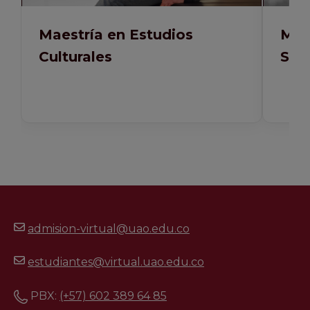
Maestría en Estudios
Mae
Culturales
Salu
admision-virtual@uao.edu.co
estudiantes@virtual.uao.edu.co
PBX:
(+57) 602 389 64 85