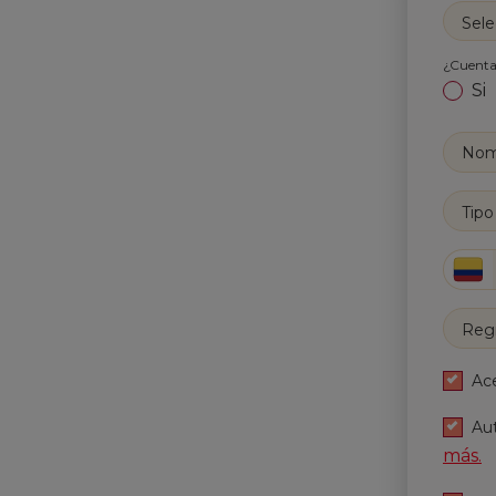
Sele
¿Cuentas
Si
Tip
Reg
Ac
Aut
más.