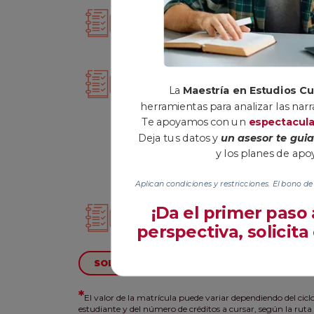
Fecha de inicio:
Duración
18 Enero 2027
3 Se
Créditos:
Valor sem
La
Maestría en Estudios Cu
Créditos totales: 39
Tota
herramientas para analizar las narr
Valor de 1
Con d
Te apoyamos con un
espectacul
$932.010
crédito:
Deja tus datos y
un asesor te gui
*Pregun
y los planes de ap
pago vi
tu prime
Aplican condiciones y restricciones. El bono de 
Modalidad:
¡Da el primer paso
Virtual
perspectiva, solicita
SOLICITA INFORMACIÓN
*
El valor de la matrícula puede variar dependiendo del ciclo
estudiante y del número de créditos a cursar, según la rut