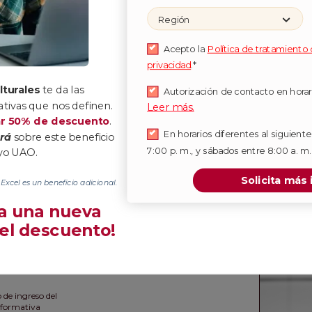
:
Región
mestres
Acepto la
Política de tratamiento
privacidad
.*
estre:
$11.184.120
lturales
te da las
Autorización de contacto en horar
l
ativas que nos definen.
Leer más.
$5.592.060*
escuento
ar 50% de descuento
.
En horarios diferentes al siguiente
ará
sobre este beneficio
ta por el descuento de pronto
7:00 p. m., y sábados entre 8:00 a. m.
oyo UAO.
gente adicional que aplica a
r ciclo
Solicita más
Excel es un beneficio adicional.
 a una nueva
 el descuento!
 de ingreso del
a formativa