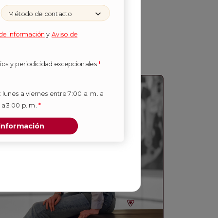
Método de contacto
 de información
y
Aviso de
ios y periodicidad excepcionales
*
: lunes a viernes entre 7:00 a. m. a
 a 3:00 p. m.
*
 información