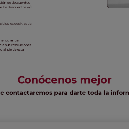
ción de descuentos
e los descuentos y/o
iclos, es decir, cada
emento anual
 a sus resoluciones.
 al pie de esta
Conócenos mejor
te contactaremos para darte toda la infor