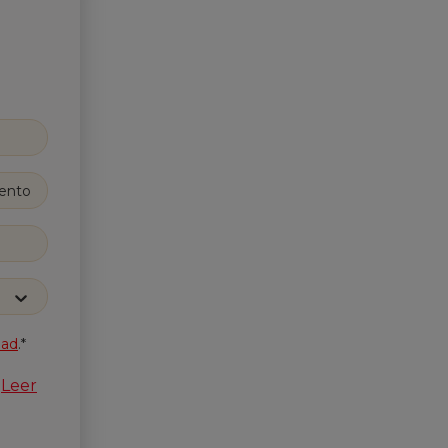
dad
.*
Leer