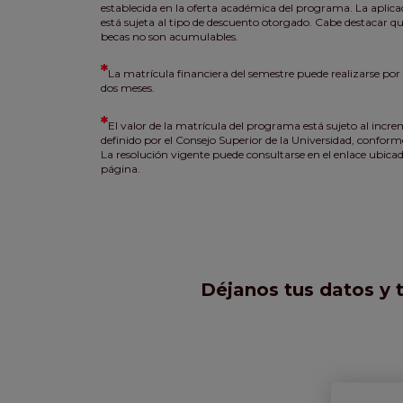
establecida en la oferta académica del programa. La aplica
está sujeta al tipo de descuento otorgado. Cabe destacar qu
becas no son acumulables.
*
La matrícula financiera del semestre puede realizarse por c
dos meses.
*
El valor de la matrícula del programa está sujeto al incr
definido por el Consejo Superior de la Universidad, conforme
La resolución vigente puede consultarse en el enlace ubicado
página.
Déjanos tus datos y 