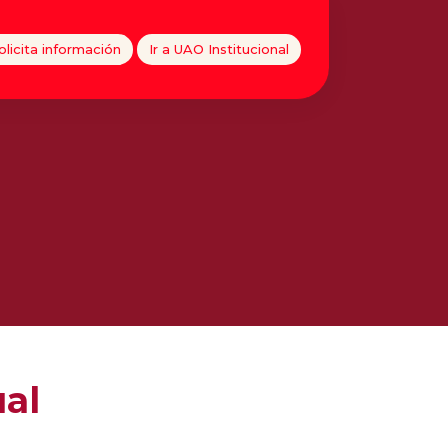
olicita información
Ir a UAO Institucional
ual