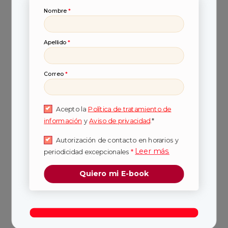
Puedes elegir entre la amplia oferta de
Nombre
*
posgrados: especialización, maestría o
doctorado. Teniendo claro tus necesidades y
objetivos.
Apellido
*
Especialización
Correo
*
Duración: 1 año
Acepto la
Política de tratamiento de
información
y
Aviso de privacidad
.*
Enfoque: apropiación de conocimientos y
conceptos para el ámbito laboral. Podrás recibir
Autorización de contacto en horarios y
conocimientos que profundicen tu profesión o
Leer más.
periodicidad excepcionales
*
incluso mezclarla con otra carrera.
Quiero mi E-book
Maestría
Duración: 1 año y medio