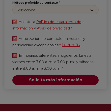
información
y
Aviso de privacidad
.*
Método preferido de contacto
*
Selecciona
Enviar
Acepto la
Política de tratamiento de
información
y
Aviso de privacidad
.*
Autorización de contacto en horarios y
Leer más.
periodicidad excepcionales
*
En horarios diferentes al siguiente: lunes a
viernes entre 7:00 a. m. a 7:00 p. m., y sábados
entre 8:00 a. m. a 3:00 p. m.
*
Solicita más información