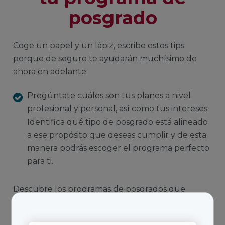
posgrado
Coge un papel y un lápiz, escribe estos tips
porque de seguro te ayudarán muchísimo de
ahora en adelante:
Pregúntate cuáles son tus planes a nivel
profesional y personal, así como tus intereses.
Identifica qué tipo de posgrado está alineado
a ese propósito que deseas cumplir y de esta
manera podrás escoger el programa perfecto
para ti.
Descubre los programas de posgrados que
tenemos para ti:
Posgrados UAO Virtual