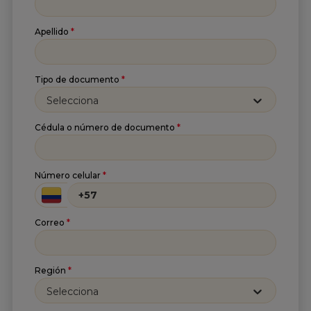
Apellido
*
Suscríbete a nuestro
Tipo de documento
*
Newsletter
Selecciona
Recibe lo más reciente en tu correo
Cédula o número de documento
*
Nombre
*
Número celular
*
Apellido
*
Correo
*
Correo
*
Región
*
Selecciona
He leído y acepto
la
Política de tratamiento de