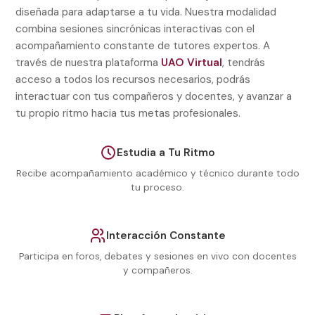
Lidera empresas que sean rentables y responsables
3 créditos
diseñada para adaptarse a tu vida. Nuestra modalidad
con el entorno.
Economía Colombiana y Política Económica
combina sesiones sincrónicas interactivas con el
Analiza la realidad económica del país y cómo influye
acompañamiento constante de tutores expertos. A
3 créditos
en el entorno empresarial.
través de nuestra plataforma
UAO Virtual
, tendrás
acceso a todos los recursos necesarios, podrás
Trabajo de Grado
2 créditos
interactuar con tus compañeros y docentes, y avanzar a
tu propio ritmo hacia tus metas profesionales.
Culmina tu formación con un proyecto aplicado que
evidencie tus competencias profesionales.
Estudia a Tu Ritmo
3 créditos
Recibe acompañamiento académico y técnico durante todo
tu proceso.
Interacción Constante
Participa en foros, debates y sesiones en vivo con docentes
y compañeros.