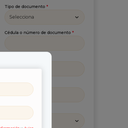
Tipo de documento
*
Selecciona
Cédula o número de documento
*
Número celular
*
Correo
*
Región
*
Selecciona