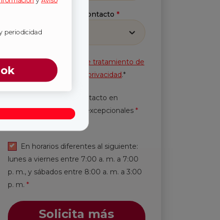
información
y
Aviso
Método preferido de contacto
*
Selecciona
y periodicidad
Acepto la
Política de tratamiento de
ook
información
y
Aviso de privacidad
.*
Autorización de contacto en
horarios y periodicidad excepcionales
*
Leer más.
En horarios diferentes al siguiente:
lunes a viernes entre 7:00 a. m. a 7:00
p. m., y sábados entre 8:00 a. m. a 3:00
p. m.
*
Solicita más