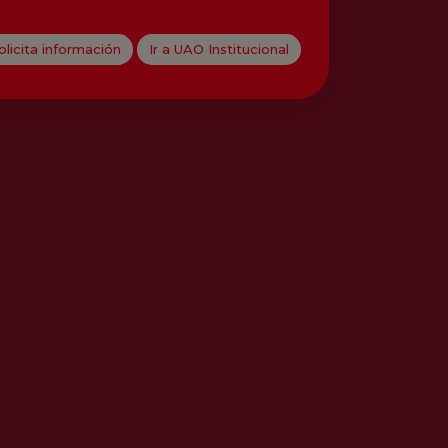
olicita información
Ir a UAO Institucional