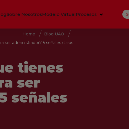
log
Sobre Nosotros
Modelo Virtual
Procesos
S
Home
Blog UAO
 ser administrador? 5 señales claras
e tienes
ra ser
5 señales