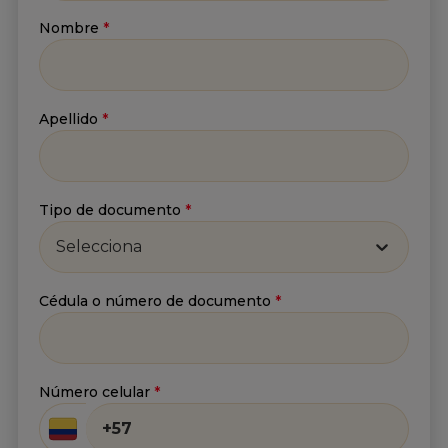
Nombre
*
Nombre
*
Apellido
*
Apellido
*
Correo
*
Tipo de documento
*
Selecciona
He leído y acepto
la
Política de tratamiento de
Cédula o número de documento
*
información
y
Aviso de privacidad
.*
Enviar
Número celular
*