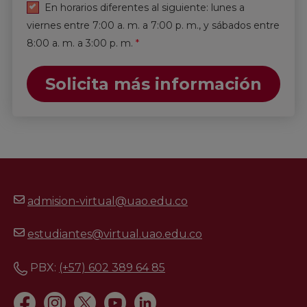
En horarios diferentes al siguiente: lunes a
viernes entre 7:00 a. m. a 7:00 p. m., y sábados entre
8:00 a. m. a 3:00 p. m.
*
Solicita más información
admision-virtual@uao.edu.co
estudiantes@virtual.uao.edu.co
PBX:
(+57) 602 389 64 85