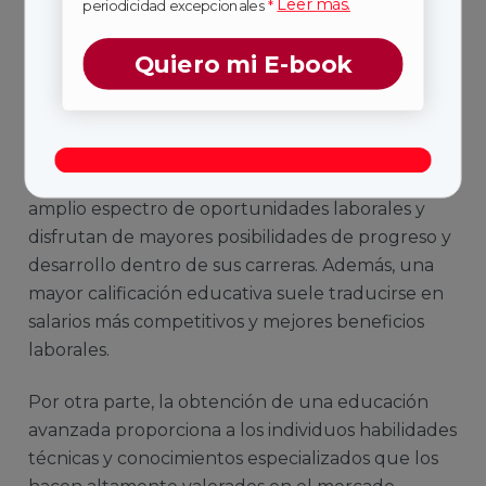
Leer más.
periodicidad excepcionales
*
Quiero mi E-book
Tener una formación académica más
avanzada conlleva ventajas significativas en
el ámbito laboral.
Quienes poseen niveles
profesionales superiores tienen acceso a un
amplio espectro de oportunidades laborales y
disfrutan de mayores posibilidades de progreso y
desarrollo dentro de sus carreras. Además, una
mayor calificación educativa suele traducirse en
salarios más competitivos y mejores beneficios
laborales.
Por otra parte, la obtención de una educación
avanzada proporciona a los individuos habilidades
técnicas y conocimientos especializados que los