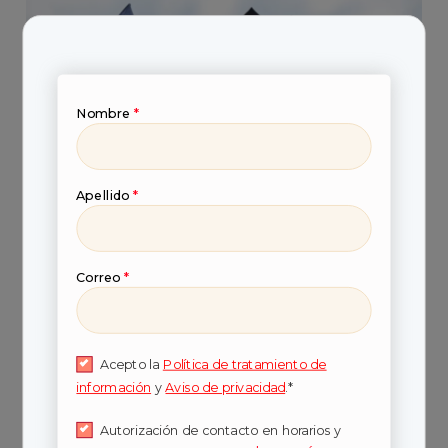
Nombre
*
Apellido
*
Correo
*
Ventajas de tener un
nivel educativo
Acepto la
Política de tratamiento de
profesional y
información
y
Aviso de privacidad
.*
especializado
Autorización de contacto en horarios y