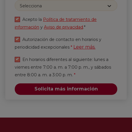
Selecciona
Correo
*
Acepto la
Política de tratamiento de
información
y
Aviso de privacidad
.*
He leído y acepto
la
Política de tratamiento de
información
y
Aviso de privacidad
.*
Autorización de contacto en horarios y
Leer más.
periodicidad excepcionales
*
Enviar
En horarios diferentes al siguiente: lunes a
viernes entre 7:00 a. m. a 7:00 p. m., y sábados
entre 8:00 a. m. a 3:00 p. m.
*
Solicita más información