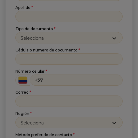
Apellido
*
Tipo de documento
*
Selecciona
Cédula o número de documento
*
Suscríbete a nuestro
Número celular
*
Newsletter
Correo
*
Recibe lo más reciente en tu correo
Nombre
*
Región
*
Selecciona
Apellido
*
Método preferido de contacto
*