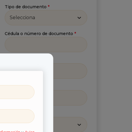
Tipo de documento
*
Selecciona
Cédula o número de documento
*
Número celular
*
Correo
*
Región
*
Selecciona