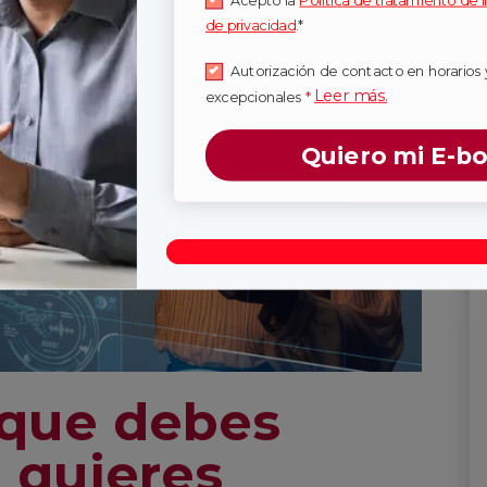
Acepto la
Política de tratamiento de 
de privacidad
.*
Autorización de contacto en horarios 
Leer más.
excepcionales
*
Quiero mi E-b
 que debes
i quieres