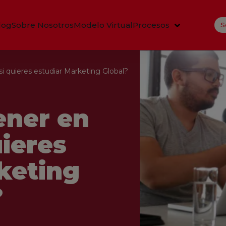
log
Sobre Nosotros
Modelo Virtual
Procesos
S
i quieres estudiar Marketing Global?
ener en
uieres
keting
?