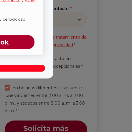
información
y
Aviso
Método preferido de contacto
*
Selecciona
y periodicidad
Acepto la
Política de tratamiento de
ook
información
y
Aviso de privacidad
.*
Autorización de contacto en
horarios y periodicidad excepcionales
*
Leer más.
En horarios diferentes al siguiente:
lunes a viernes entre 7:00 a. m. a 7:00
p. m., y sábados entre 8:00 a. m. a 3:00
p. m.
*
Solicita más