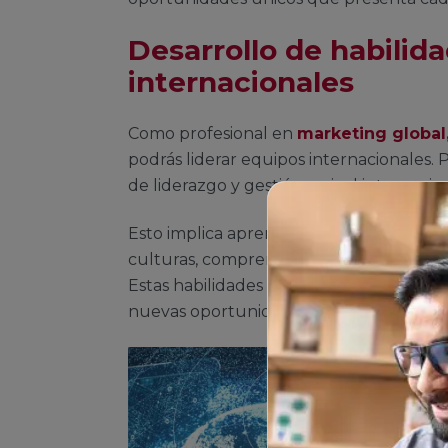
Desarrollo de habilid
internacionales
Como profesional en
marketing global
podrás liderar equipos internacionales. P
de liderazgo y gestión a nivel internacio
Esto implica aprender a comunicarte y c
culturas, comprender y adaptarte a las n
Estas habilidades son muy apreciadas en
nuevas oportunidades de crecimiento pr