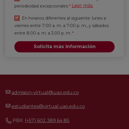
Leer más.
periodicidad excepcionales
*
Enviar
En horarios diferentes al siguiente: lunes a
viernes entre 7:00 a. m. a 7:00 p. m., y sábados
entre 8:00 a. m. a 3:00 p. m.
*
Solicita más información
admision-virtual@uao.edu.co
estudiantes@virtual.uao.edu.co
PBX:
(+57) 602 389 64 85