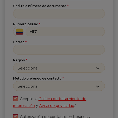
Cédula o número de documento
*
Suscríbete a nuestro
Número celular
*
Newsletter
Recibe lo más reciente en tu correo
Correo
*
Nombre
*
Región
*
Apellido
*
Selecciona
Método preferido de contacto
*
Correo
*
Selecciona
Acepto la
Política de tratamiento de
información
y
Aviso de privacidad
.*
He leído y acepto
la
Política de tratamiento de
información
y
Aviso de privacidad
.*
Autorización de contacto en horarios y