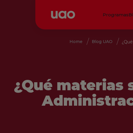
Programas
B
Home
Blog UAO
¿Qué 
¿Qué materias 
Administra