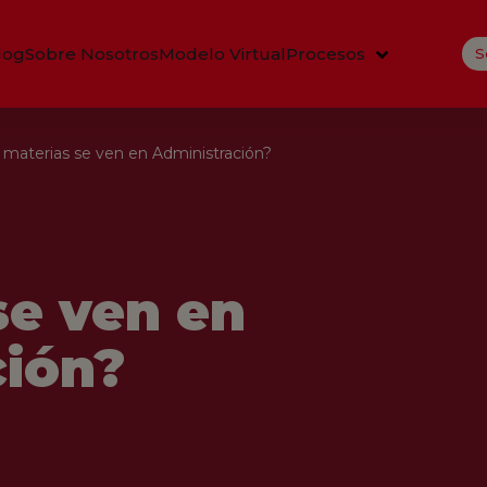
log
Sobre Nosotros
Modelo Virtual
Procesos
S
materias se ven en Administración?
se ven en
ción?