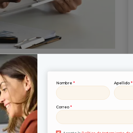
cadeo
Nombre
*
Apellido
*
 necesarias para entender cómo funciona el
sfacer las necesidades de sus clientes.
Correo
*
ing, investigación de mercado y cómo crear
siona la creatividad y el análisis de datos, esta