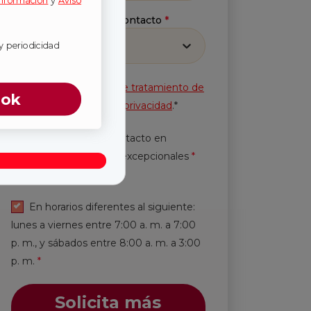
información
y
Aviso
Método preferido de contacto
*
Selecciona
y periodicidad
Acepto la
Política de tratamiento de
ook
información
y
Aviso de privacidad
.*
Autorización de contacto en
horarios y periodicidad excepcionales
*
Leer más.
En horarios diferentes al siguiente:
lunes a viernes entre 7:00 a. m. a 7:00
p. m., y sábados entre 8:00 a. m. a 3:00
p. m.
*
Solicita más