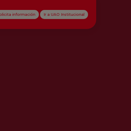
olicita información
Ir a UAO Institucional