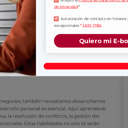
Acepto la
Política de tratamiento de 
nistración
de privacidad
.*
Autorización de contacto en horarios 
Leer más.
excepcionales
*
irigir y gestionar una empresa. Conocerás
Quiero mi E-b
 te familiarizarás con los aspectos legales y éticos
liderazgo. Esta materia sentará las bases para que
erar equipos de trabajo de manera exitosa.
 negocios, también necesitamos desarrollarnos
esarrollo personal es esencial. Aquí aprenderás
, la resolución de conflictos, la gestión del
ocionales. Estas habilidades no solo te serán