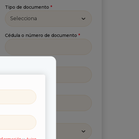
Tipo de documento
*
Selecciona
Cédula o número de documento
*
Número celular
*
Correo
*
Región
*
Selecciona