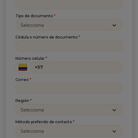
Newsletter
Tipo de documento
*
Recibe lo más reciente en tu correo
Selecciona
Nombre
*
Cédula o número de documento
*
Apellido
*
Número celular
*
Correo
*
Correo
*
He leído y acepto
la
Política de tratamiento de
Región
*
información
y
Aviso de privacidad
.*
Selecciona
Enviar
Método preferido de contacto
*
Selecciona