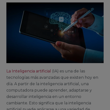
La Inteligencia artificial
(IA) es una de las
tecnologías más avanzadas que existen hoy en
día. A partir de la inteligencia artificial, una
computadora puede aprender, adaptarse y
desarrollar inteligencia en un entorno
cambiante. Esto significa que la inteligencia
artificial puede aplicarse a una variedad de