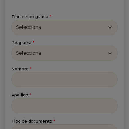
Tipo de programa
*
Selecciona
Suscríbete a nuestro
Programa
*
Newsletter
Selecciona
Recibe lo más reciente en tu correo
Nombre
*
Nombre
*
Apellido
*
Apellido
*
Tipo de documento
*
Correo
*