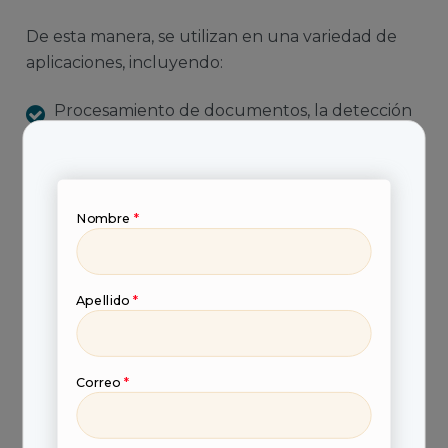
De esta manera, se utilizan en una variedad de
aplicaciones, incluyendo:
Procesamiento de documentos, la detección
de enfermedades y el análisis de datos.
Responder preguntas de manera precisa y
eficiente.
Nombre
*
Reconocimiento de patrones hasta el
reconocimiento de voz.
Apellido
*
Procesamiento de imágenes, el
reconocimiento de patrones y el análisis de
datos, detectar objetos en una imagen
Correo
*
Estos sistemas se utilizan para ayudar a ahorrar