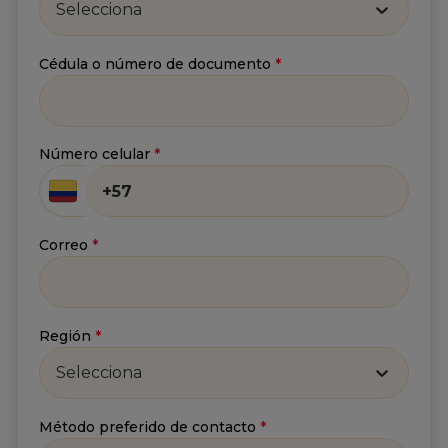
Selecciona
Cédula o número de documento
*
He leído y acepto
la
Política de tratamiento de
información
y
Aviso de privacidad
.*
Número celular
*
Enviar
Correo
*
Región
*
Selecciona
Método preferido de contacto
*