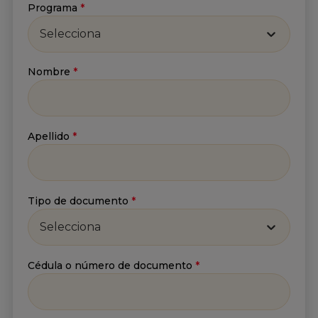
Programa
*
Suscríbete a nuestro
Selecciona
Newsletter
Nombre
*
Recibe lo más reciente en tu correo
Nombre
*
Apellido
*
Apellido
*
Tipo de documento
*
Selecciona
Correo
*
Cédula o número de documento
*
He leído y acepto
la
Política de tratamiento de