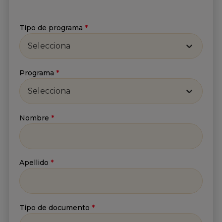
Tipo de programa
*
Selecciona
Suscríbete a nuestro
Programa
*
Newsletter
Selecciona
Recibe lo más reciente en tu correo
Nombre
*
Nombre
*
Apellido
*
Apellido
*
Tipo de documento
*
Correo
*