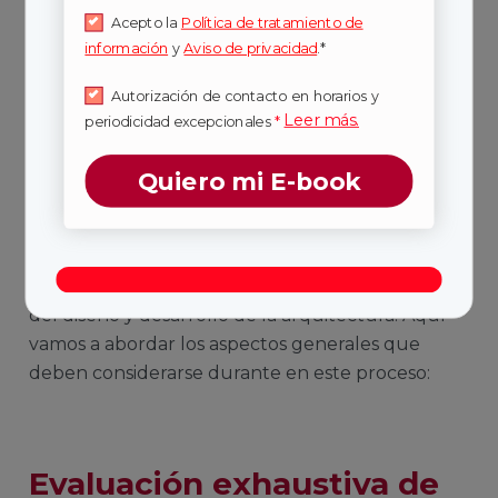
Acepto la
Política de tratamiento de
información
y
Aviso de privacidad
.*
Autorización de contacto en horarios y
Leer más.
periodicidad excepcionales
*
Quiero mi E-book
Es importante mencionar, que debería ser un
especialista en ciberseguridad quien se encargue
del diseño y desarrollo de la arquitectura. Aquí
vamos a abordar los aspectos generales que
deben considerarse durante en este proceso:
Evaluación exhaustiva de