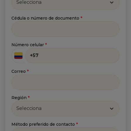
Selecciona
Cédula o número de documento
*
He leído y acepto
la
Política de tratamiento de
información
y
Aviso de privacidad
.*
Número celular
*
Enviar
Correo
*
Región
*
Selecciona
Método preferido de contacto
*