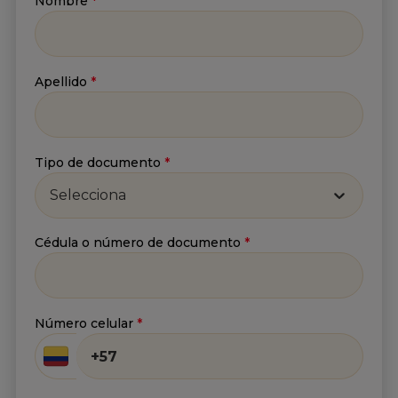
Nombre
*
Newsletter
Recibe lo más reciente en tu correo
Apellido
*
Nombre
*
Apellido
*
Tipo de documento
*
Selecciona
Correo
*
Cédula o número de documento
*
Número celular
*
He leído y acepto
la
Política de tratamiento de
información
y
Aviso de privacidad
.*