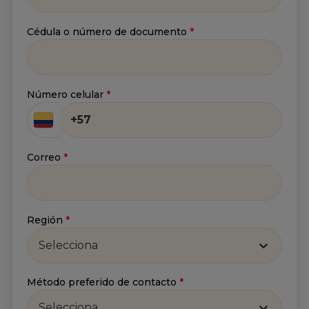
Cédula o número de documento
*
Apellido
*
Número celular
*
Correo
*
Correo
*
He leído y acepto
la
Política de tratamiento de
información
y
Aviso de privacidad
.*
Región
*
Enviar
Selecciona
Método preferido de contacto
*
Selecciona