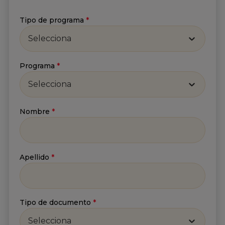
Tipo de programa
*
Selecciona
Programa
*
Selecciona
Nombre
*
Apellido
*
Suscríbete a nuestro
Newsletter
Recibe lo más reciente en tu correo
Tipo de documento
*
Nombre
*
Selecciona