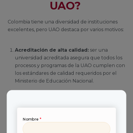
UAO?
Colombia tiene una diversidad de instituciones
excelentes, pero UAO destaca por varios motivos:
Acreditación de alta calidad:
ser una
universidad acreditada asegura que todos los
procesos y programas de la UAO cumplen con
los estándares de calidad requeridos por el
Ministerio de Educación Nacional.
Modelo tecnológico integrado:
UAO Virtual
te ofrece un modelo innovador y una
plataforma tecnológica que va más allá de la
simple virtualización de clases. Aquí vivirás
Nombre
*
experiencias de aprendizaje, considerarás las
singularidades y contextos de actuación de