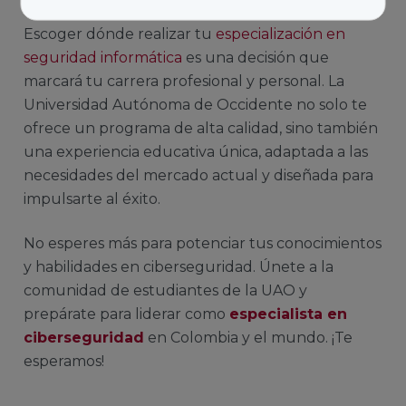
Escoger dónde realizar tu
especialización en
seguridad informática
es una decisión que
marcará tu carrera profesional y personal. La
Universidad Autónoma de Occidente no solo te
ofrece un programa de alta calidad, sino también
una experiencia educativa única, adaptada a las
necesidades del mercado actual y diseñada para
impulsarte al éxito.
No esperes más para potenciar tus conocimientos
y habilidades en ciberseguridad. Únete a la
comunidad de estudiantes de la UAO y
prepárate para liderar como
especialista en
ciberseguridad
en Colombia y el mundo. ¡Te
esperamos!