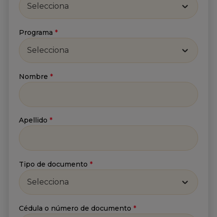
Apellido
*
Selecciona
Programa
*
Correo
*
Selecciona
Nombre
*
He leído y acepto
la
Política de tratamiento de
información
y
Aviso de privacidad
.*
Apellido
*
Enviar
Tipo de documento
*
Selecciona
Cédula o número de documento
*