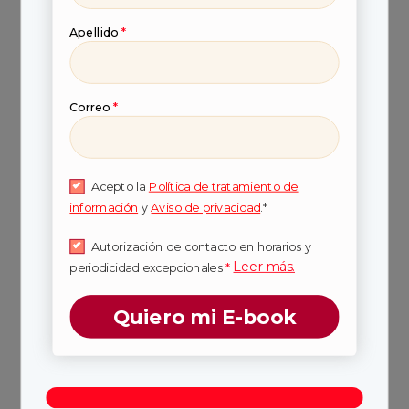
tus compañeros, y tendrás acceso a
Apellido
*
laboratorios con profesores de alta calidad
que guiarán tu proceso de aprendizaje.
Comunidad activa:
el aprendizaje aquí se
Correo
*
realiza mediante la interacción simbólica de
una comunidad de estudiantes y docentes
que comparten, transforman y co-crean
Acepto la
Política de tratamiento de
conocimientos, prácticas y valores en un
información
y
Aviso de privacidad
.*
ambiente colaborativo y enriquecedor.
Autorización de contacto en horarios y
Leer más.
periodicidad excepcionales
*
¿Quieres
Quiero mi E-book
especializarte en
ciberseguridad?