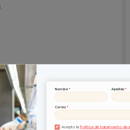
.
ues 6 de los créditos totales están destinados a
mo parte del plan de formación.
Nombre
*
Apellido
*
Correo
*
Acepto la
Política de tratamiento de 