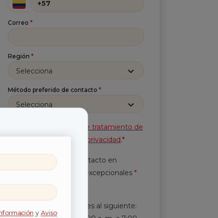
Correo
*
Región
*
Selecciona
Método preferido de contacto
*
Selecciona
Acepto la
Política de tratamiento de
información
y
Aviso de privacidad
.*
Autorización de contacto en
horarios y periodicidad excepcionales
*
Leer más.
En horarios diferentes al siguiente:
información
y
Aviso