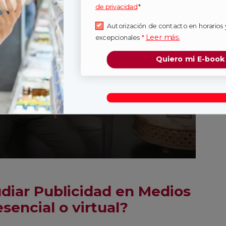
de privacidad
.*
Autorización de contacto en horarios 
Leer más.
excepcionales
*
Quiero mi E-book
udiar Publicidad en Medios
sencial o virtual?