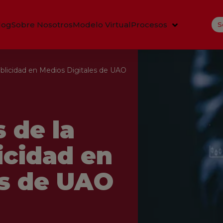
log
Sobre Nosotros
Modelo Virtual
Procesos
S
Publicidad en Medios Digitales de UAO
 de la
icidad en
es de UAO