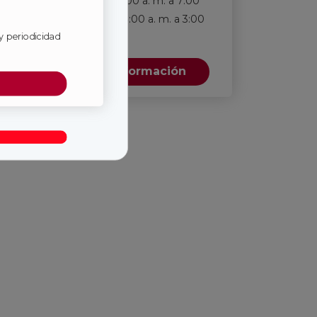
lunes a viernes entre 7:00 a. m. a 7:00
p. m., y sábados entre 8:00 a. m. a 3:00
y periodicidad
p. m.
*
Solicita más información