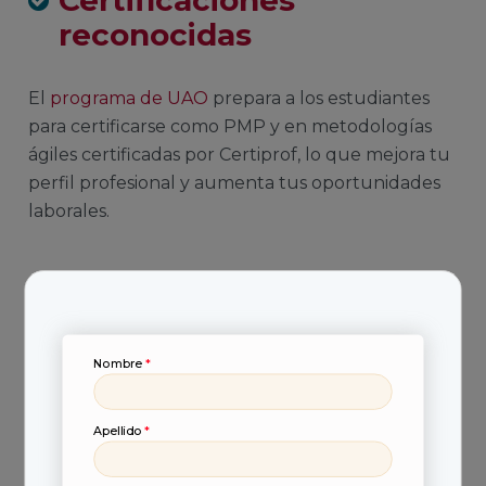
Certificaciones
reconocidas
El
programa de
UAO
prepara a los estudiantes
para certificarse como PMP y en metodologías
ágiles certificadas por Certiprof, lo que mejora tu
perfil profesional y aumenta tus oportunidades
laborales.
¿Cómo prepararte
para alcanzar este
Nombre
*
sueldo?
Apellido
*
La competitividad del mercado laboral exige