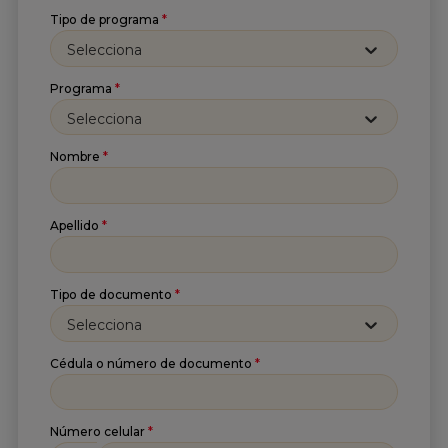
Tipo de programa
*
Selecciona
Suscríbete a nuestro
Newsletter
Programa
*
Selecciona
Recibe lo más reciente en tu correo
Nombre
*
Nombre
*
Apellido
*
Apellido
*
Tipo de documento
*
Correo
*
Selecciona
Cédula o número de documento
*
He leído y acepto
la
Política de tratamiento de
información
y
Aviso de privacidad
.*
Número celular
*