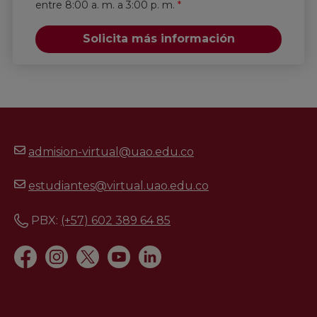
entre 8:00 a. m. a 3:00 p. m.
*
Solicita más información
admision-virtual@uao.edu.co
estudiantes@virtual.uao.edu.co
PBX:
(+57) 602 389 64 85