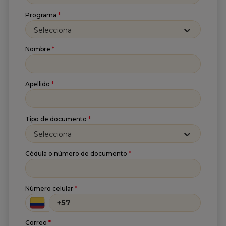
Programa
*
Suscríbete a nuestro
Selecciona
Newsletter
Nombre
*
Recibe lo más reciente en tu correo
Nombre
*
Apellido
*
Apellido
*
Tipo de documento
*
Selecciona
Correo
*
Cédula o número de documento
*
He leído y acepto
la
Política de tratamiento de
Número celular
*
información
y
Aviso de privacidad
.*
Enviar
Correo
*