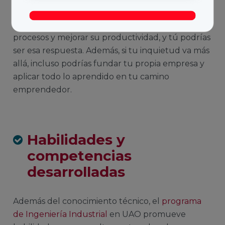
mundo de posibilidades laborales. Las empresas
necesitan mentes brillantes para optimizar sus
procesos y mejorar su productividad, y tú podrías
ser esa respuesta. Además, si tu inquietud va más
allá, incluso podrías fundar tu propia empresa y
aplicar todo lo aprendido en tu camino
emprendedor.
Habilidades y
competencias
desarrolladas
Además del conocimiento técnico, el
programa
de Ingeniería Industrial
en UAO promueve