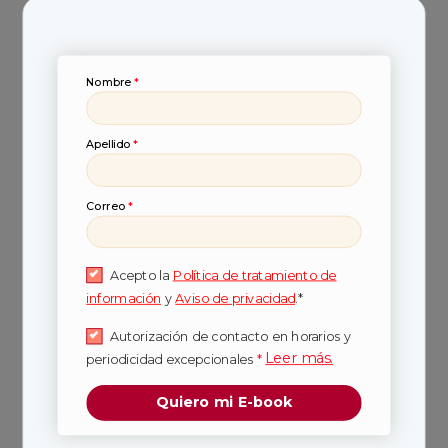
¿Por qué elegir
Nombre
*
estudiar Ingeniería
Industrial?
Apellido
*
Correo
*
Si necesitas
razones para elegir estudiar
Ingeniería Industrial
, aquí te las damos:
Acepto la
Política de tratamiento de
información
y
Aviso de privacidad
.*
Autorización de contacto en horarios y
Perspectivas laborales y
Leer más.
periodicidad excepcionales
*
empresariales
Quiero mi E-book
Graduarte de
Ingeniería Industrial
te abre un