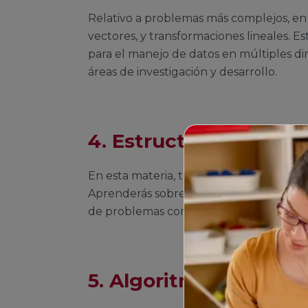
Relativo a problemas más complejos, en 
vectores, y transformaciones lineales. 
para el manejo de datos en múltiples d
áreas de investigación y desarrollo.
4. Estructura de Dato
En esta materia, te sumergirás en la or
Aprenderás sobre listas, pilas, colas y ár
de problemas computacionales.
5. Algoritmia y Progr