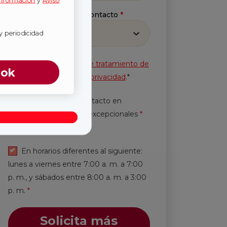
información
y
Aviso
Método preferido de contacto
*
Selecciona
y periodicidad
Acepto la
Política de tratamiento de
ook
información
y
Aviso de privacidad
.*
Autorización de contacto en
horarios y periodicidad excepcionales
*
Leer más.
En horarios diferentes al siguiente:
lunes a viernes entre 7:00 a. m. a 7:00
p. m., y sábados entre 8:00 a. m. a 3:00
p. m.
*
Solicita más