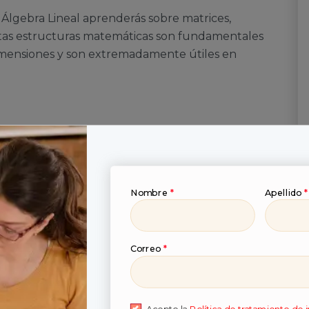
Álgebra Lineal aprenderás sobre matrices,
Estas estructuras matemáticas son fundamentales
imensiones y son extremadamente útiles en
s y Algoritmos I
ganización y almacenamiento eficiente de datos.
Nombre
*
Apellido
*
boles, y cómo se utilizan en la resolución eficiente
Correo
*
amación