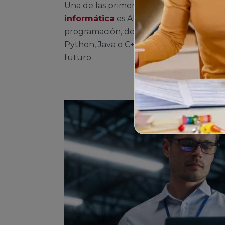
Una de las primeras materias donde re
informática
es Algoritmia y Programació
programación, desarrollo de algoritmos
Python, Java o C++. Es la base para cual
futuro.