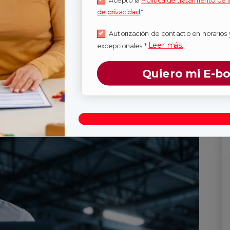
Acepto la
Política de tratamiento de 
almente comenzarás a
estudiar ingeniería
de privacidad
.*
n. Este curso te enseñará lógica de
 y el uso de lenguajes de programación como
Autorización de contacto en horarios 
quier desarrollo de software que realices en el
Leer más.
excepcionales
*
Quiero mi E-b