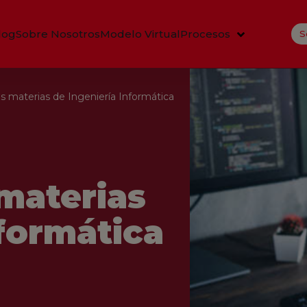
log
Sobre Nosotros
Modelo Virtual
Procesos
S
as materias de Ingeniería Informática
 materias
nformática