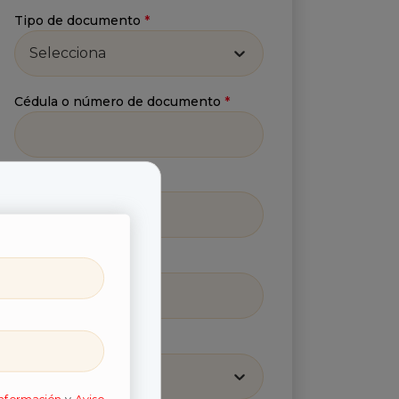
Tipo de documento
*
Selecciona
Cédula o número de documento
*
Número celular
*
Correo
*
Región
*
Selecciona