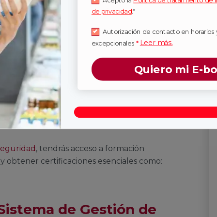
Acepto la
Política de tratamiento de 
de privacidad
.*
Autorización de contacto en horarios 
Leer más.
excepcionales
*
ones que puedes
Quiero mi E-b
tras cursas la
alización
rseguridad
, tendrás acceso a formación
 y obtener certificaciones
esenciales
como:
l Sistema de Gestión de