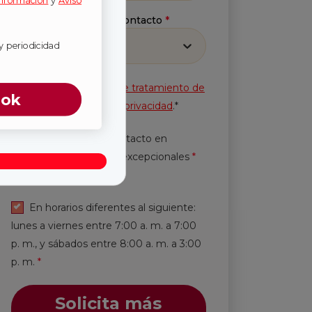
información
y
Aviso
Método preferido de contacto
*
Selecciona
y periodicidad
Acepto la
Política de tratamiento de
ook
información
y
Aviso de privacidad
.*
Autorización de contacto en
horarios y periodicidad excepcionales
*
Leer más.
En horarios diferentes al siguiente:
lunes a viernes entre 7:00 a. m. a 7:00
p. m., y sábados entre 8:00 a. m. a 3:00
p. m.
*
Solicita más