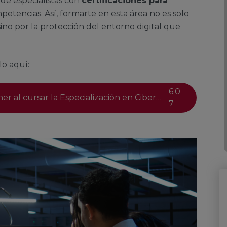
 de especialistas con
certificaciones para
tencias. Así, formarte en esta área no es solo
ino por la protección del entorno digital que
lo aquí:
6
:
0
Certificaciones que puedes obtener al cursar la Especialización en Ciberseguridad
7