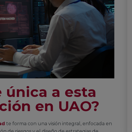
 única a esta
ación en UAO?
ad
te forma con una visión integral, enfocada en
tión de riesgos y el diseño de estrategias de