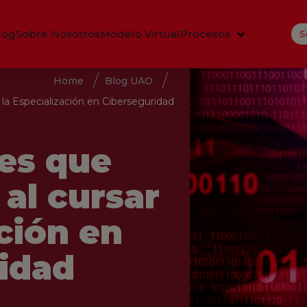
log
Sobre Nosotros
Modelo Virtual
Procesos
S
Home
Blog UAO
 la Especialización en Ciberseguridad
nes que
al cursar
ación en
idad