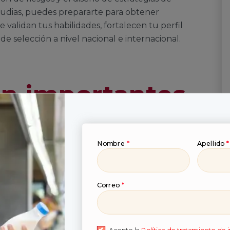
tudias, puedes prepararte para obtener
 validan tus habilidades, fortalecen tu perfil
de selección a nivel nacional e internacional.
on importantes
ficaciones en
eguridad?
Nombre
*
Apellido
*
ad
son credenciales que validan tus
Correo
*
l campo. Demuestran tu compromiso con la
mpetitiva en un entorno laboral en constante
nes consideran estas credenciales como un
nto especializado.