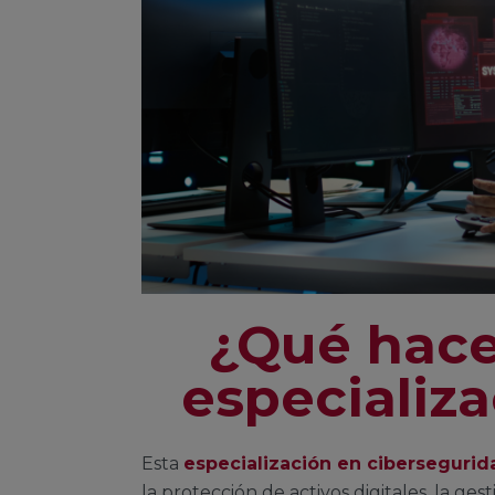
¿Qué hace
especializ
Esta
especialización en cibersegurid
la protección de activos digitales, la ges