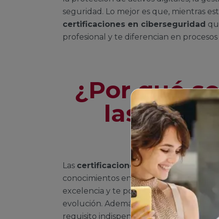
seguridad. Lo mejor es que, mientras es
certificaciones en ciberseguridad
que
profesional y te diferencian en procesos 
¿Por qué s
las certi
cibers
Las
certificaciones para cibersegurid
conocimientos en áreas específicas de
excelencia y te posicionan de forma co
evolución. Además, muchas organizacio
requisito indispensable al contratar tale