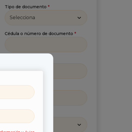
Tipo de documento
*
Selecciona
Cédula o número de documento
*
Número celular
*
Correo
*
Región
*
Selecciona