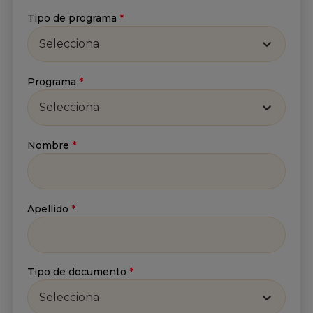
Tipo de programa
*
Recibe lo más reciente en tu correo
Selecciona
Nombre
*
Programa
*
Selecciona
Apellido
*
Nombre
*
Correo
*
Apellido
*
He leído y acepto
la
Política de tratamiento de
información
y
Aviso de privacidad
.*
Tipo de documento
*
Selecciona
Enviar