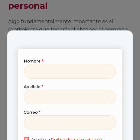
personal
Algo fundamentalmente importante es el
sentimiento que tendrás al obtener el posgrado
después de mucho esfuerzo e inversión de
tiempo.
Nombre
*
Apellido
*
Correo
*
Acepto la
Política de tratamiento de