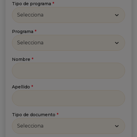
Tipo de programa
*
Selecciona
Programa
*
Selecciona
Suscríbete a nuestro
Nombre
*
Newsletter
Recibe lo más reciente en tu correo
Apellido
*
Nombre
*
Tipo de documento
*
Apellido
*
Selecciona