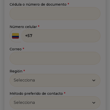
Cédula o número de documento
*
Correo
*
Número celular
*
He leído y acepto
la
Política de tratamiento de
información
y
Aviso de privacidad
.*
Correo
*
Enviar
Región
*
Selecciona
Método preferido de contacto
*
Selecciona