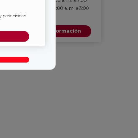
lunes a viernes entre 7:00 a. m. a 7:00
p. m., y sábados entre 8:00 a. m. a 3:00
y periodicidad
p. m.
*
Solicita más información