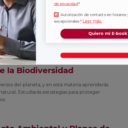
de privacidad
.*
 Ambiental
Autorización de contacto en horarios 
Leer más.
excepcionales
*
líticas públicas y las normativas legales que
Quiero mi E-book
a y el mundo. Analizarás casos reales y
 proyectos de desarrollo sostenible.
e la Biodiversidad
versos del planeta, y en esta materia aprenderás
natural. Estudiarás estrategias para proteger
os.