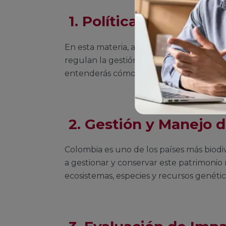
1.
Política y Derecho
En esta materia, aprenderás sobre las po
regulan la gestión ambiental en Colombi
entenderás cómo aplicar estas normas en
2.
Gestión y Manejo d
Colombia es uno de los países más biodi
a gestionar y conservar este patrimonio 
ecosistemas, especies y recursos genétic