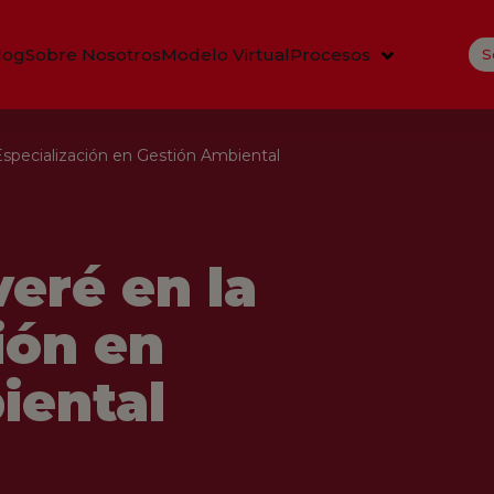
log
Sobre Nosotros
Modelo Virtual
Procesos
S
Especialización en Gestión Ambiental
veré en la
ión en
iental