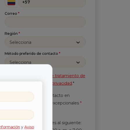
Correo
*
Región
*
Selecciona
Método preferido de contacto
*
Selecciona
Acepto la
Política de tratamiento de
información
y
Aviso de privacidad
.*
Autorización de contacto en
horarios y periodicidad excepcionales
*
Leer más.
En horarios diferentes al siguiente:
información
y
Aviso