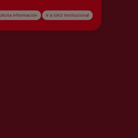
olicita información
Ir a UAO Institucional