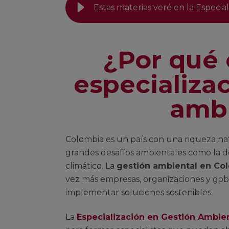
Estas materias veré en la Especia
¿Por qué 
especializa
ambi
Colombia es un país con una riqueza na
grandes desafíos ambientales como la de
climático. La
gestión ambiental en Co
vez más empresas, organizaciones y gob
implementar soluciones sostenibles.
La
Especialización en Gestión Ambie