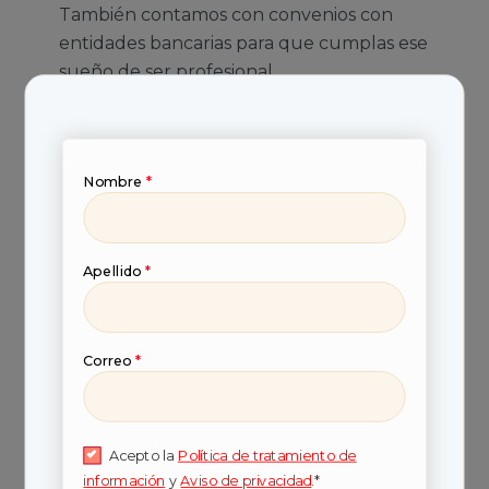
También contamos con convenios con
entidades bancarias para que cumplas ese
sueño de ser profesional.
Nombre
*
Apellido
*
Correo
*
Acepto la
Política de tratamiento de
información
y
Aviso de privacidad
.*