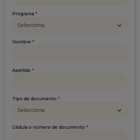
Recibe lo más reciente en tu correo
Nombre
*
Programa
*
Selecciona
Apellido
*
Nombre
*
Correo
*
Apellido
*
Tipo de documento
*
He leído y acepto
la
Política de tratamiento de
información
y
Aviso de privacidad
.*
Selecciona
Enviar
Cédula o número de documento
*