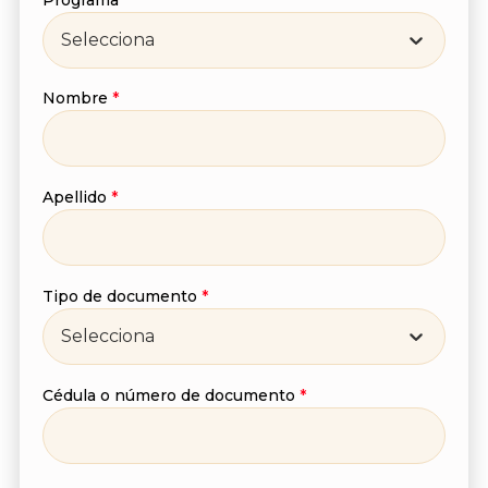
Selecciona
Suscríbete a nuestro
Nombre
*
Newsletter
Recibe lo más reciente en tu correo
Apellido
*
Nombre
*
Tipo de documento
*
Apellido
*
Selecciona
Cédula o número de documento
*
Correo
*