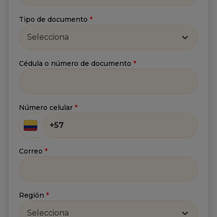
Correo
*
Tipo de documento
*
Selecciona
He leído y acepto
la
Política de tratamiento de
Cédula o número de documento
*
información
y
Aviso de privacidad
.*
Enviar
Número celular
*
Correo
*
Región
*
Selecciona