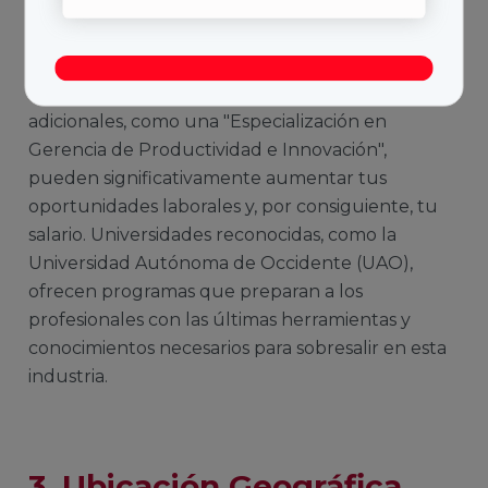
2.
Educación y
especialización
El nivel de educación y las especializaciones
adicionales, como una "Especialización en
Gerencia de Productividad e Innovación",
pueden significativamente aumentar tus
oportunidades laborales y, por consiguiente, tu
salario. Universidades reconocidas, como la
Universidad Autónoma de Occidente (UAO),
ofrecen programas que preparan a los
profesionales con las últimas herramientas y
conocimientos necesarios para sobresalir en esta
industria.
3. Ubicación Geográfica