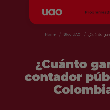
Programas
B
Home
Blog UAO
¿Cuánto gan
¿Cuánto ga
contador púb
Colombi