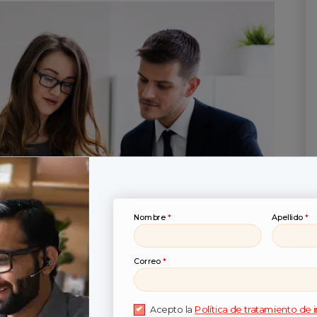
Nombre
*
Apellido
*
Correo
*
Acepto la
Política de tratamiento de 