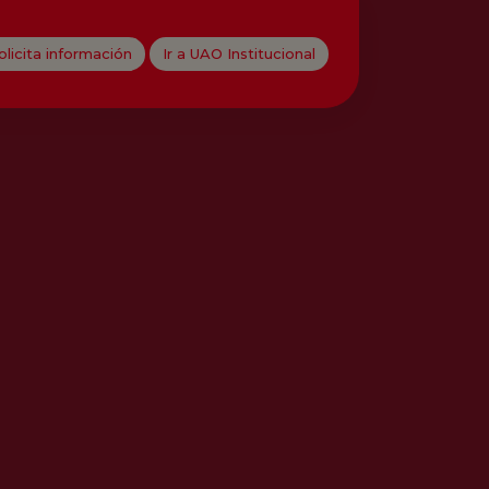
olicita información
Ir a UAO Institucional