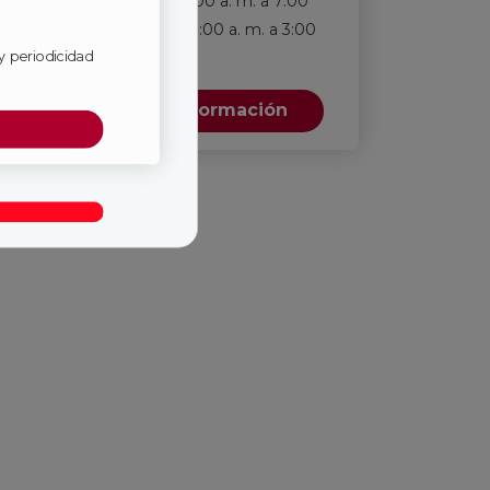
lunes a viernes entre 7:00 a. m. a 7:00
p. m., y sábados entre 8:00 a. m. a 3:00
y periodicidad
p. m.
*
Solicita más información