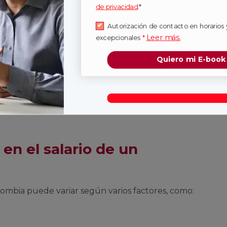
de privacidad
.*
e un contador
Autorización de contacto en horarios 
en Colombia
Leer más.
excepcionales
*
Quiero mi E-book
sa u organización el sueldo de un contador
gunos factores.
en el salario de un
lombia puede variar según varios factores, como: