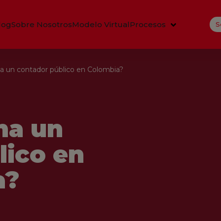
log
Sobre Nosotros
Modelo Virtual
Procesos
S
a un contador público en Colombia?
na un
lico en
a?