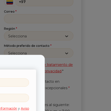
Correo
*
Región
*
Selecciona
Método preferido de contacto
*
Selecciona
Acepto la
Política de tratamiento de
información
y
Aviso de privacidad
.*
Autorización de contacto en
horarios y periodicidad excepcionales
*
Leer más.
En horarios diferentes al siguiente:
información
y
Aviso