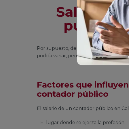
Salario d
público 
Por supuesto, dependiendo de la empre
podría variar, pero esto depende de al
Factores que influyen 
contador público
El salario de un contador público en Co
– El lugar donde se ejerza la profesión.