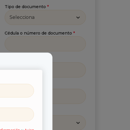
Tipo de documento
*
Selecciona
Cédula o número de documento
*
Número celular
*
Correo
*
Región
*
Selecciona