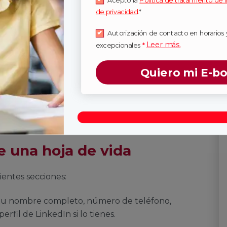
Acepto la
Política de tratamiento de 
de privacidad
.*
Autorización de contacto en horarios 
paración
Leer más.
excepcionales
*
Quiero mi E-b
, investiga sobre la empresa y el tipo de puesto
n te ayudará a enfocar tu hoja de vida de
e una hoja de vida
ientes secciones:
tu nombre completo, número de teléfono,
erfil de LinkedIn si lo tienes.