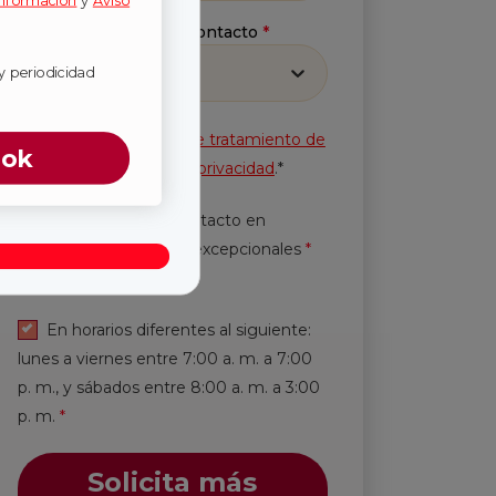
información
y
Aviso
Método preferido de contacto
*
Selecciona
y periodicidad
Acepto la
Política de tratamiento de
ook
información
y
Aviso de privacidad
.*
Autorización de contacto en
horarios y periodicidad excepcionales
*
Leer más.
En horarios diferentes al siguiente:
lunes a viernes entre 7:00 a. m. a 7:00
p. m., y sábados entre 8:00 a. m. a 3:00
p. m.
*
Solicita más