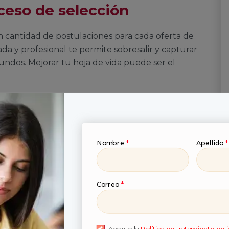
ceso de selección
n cantidad de postulaciones para cada oferta de
ada y profesional te permite sobresalir y capturar
undos. Mejorar tu hoja de vida puede ser el
specialista SST, aseguró en entrevista con
La
e vida muy extensas en su redacción.
ptos básicos, un resumen de su HV con
ormación y experiencia.”
Nombre
*
Apellido
*
Correo
*
rear una hoja
tiva