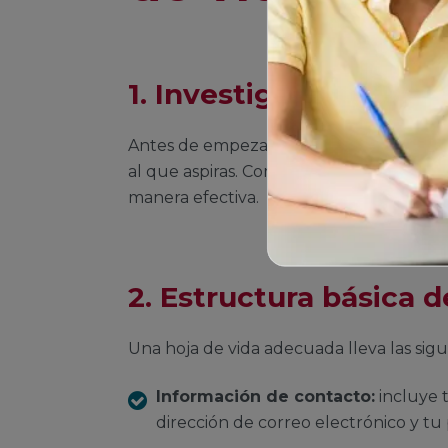
1. Investigación y pre
Antes de empezar a crear tu hoja de vida
al que aspiras. Comprender lo que busca
manera efectiva.
2. Estructura básica d
Una hoja de vida adecuada lleva las sigu
Información de contacto:
incluye 
dirección de correo electrónico y tu p