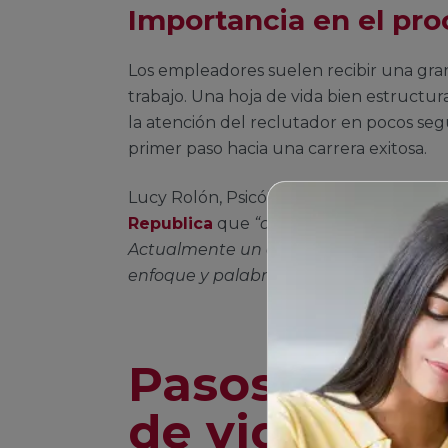
Importancia en el pro
Los empleadores suelen recibir una gra
trabajo. Una hoja de vida bien estructur
la atención del reclutador en pocos seg
primer paso hacia una carrera exitosa.
Lucy Rolón, Psicóloga Organizacional, e
Republica
que
“antes se veían hojas d
Actualmente un evaluador busca conce
enfoque y palabras claves como en la f
Pasos para c
de vida efec