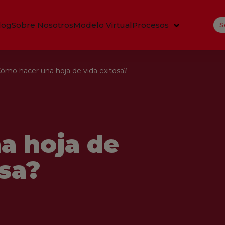
log
Sobre Nosotros
Modelo Virtual
Procesos
S
ómo hacer una hoja de vida exitosa?
a hoja de
osa?