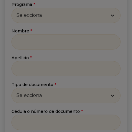
Programa
*
Selecciona
Nombre
*
Suscríbete a nuestro
Apellido
*
Newsletter
Recibe lo más reciente en tu correo
Tipo de documento
*
Nombre
*
Selecciona
Cédula o número de documento
*
Apellido
*