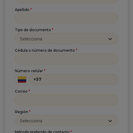
Apellido
*
Tipo de documento
*
Selecciona
Cédula o número de documento
*
Suscríbete a nuestro
Número celular
*
Newsletter
Correo
*
Recibe lo más reciente en tu correo
Nombre
*
Región
*
Selecciona
Apellido
*
Método preferido de contacto
*