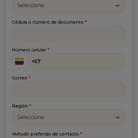
Selecciona
Cédula o número de documento
*
Suscríbete a nuestro
Newsletter
Número celular
*
Recibe lo más reciente en tu correo
Nombre
*
Correo
*
Apellido
*
Región
*
Selecciona
Correo
*
Método preferido de contacto
*