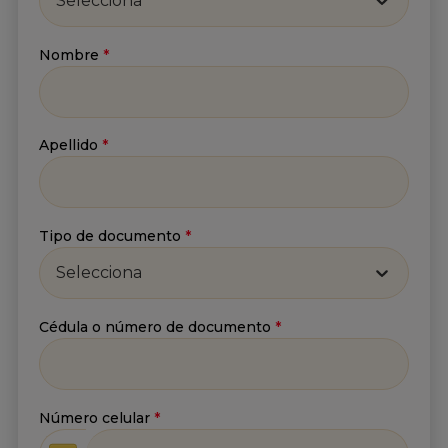
Selecciona
Correo
*
Nombre
*
He leído y acepto
la
Política de tratamiento de
Apellido
*
información
y
Aviso de privacidad
.*
Enviar
Tipo de documento
*
Selecciona
Cédula o número de documento
*
Número celular
*