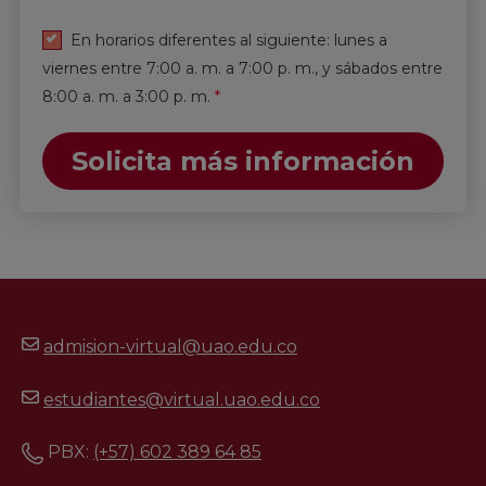
En horarios diferentes al siguiente: lunes a
viernes entre 7:00 a. m. a 7:00 p. m., y sábados entre
8:00 a. m. a 3:00 p. m.
*
Solicita más información
admision-virtual@uao.edu.co
estudiantes@virtual.uao.edu.co
PBX:
(+57) 602 389 64 85