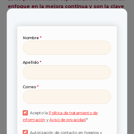
enfoque en la mejora continua y son la clave
para navegar en el dinámico mundo digital
de hoy.
Nombre
*
Apellido
*
Correo
*
Acepto la
Política de tratamiento de
Conviértete en un
información
y
Aviso de privacidad
.*
gerente de negocios
Autorización de contacto en horarios y