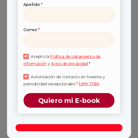
Apellido
*
5. Revolución permanente
del conocimiento
Correo
*
Acepto la
Política de tratamiento de
información
y
Aviso de privacidad
.*
Autorización de contacto en horarios y
Leer más.
periodicidad excepcionales
*
Quiero mi E-book
También te puede interesar:
especialización