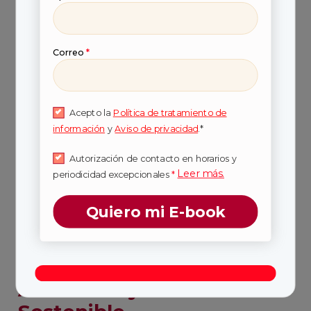
Correo
*
Algunas maestrías
Acepto la
Política de tratamiento de
virtuales
información
y
Aviso de privacidad
.*
recomendadas en
Autorización de contacto en horarios y
Leer más.
periodicidad excepcionales
*
Colombia
Quiero mi E-book
1. Maestría en Gestión
Ambiental y Desarrollo